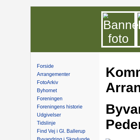
Forside
Kom
Arrangementer
FotoArkiv
Arra
Byhornet
Foreningen
Byvan
Foreningens historie
Udgivelser
Pede
Tidslinje
Find Vej i Gl. Ballerup
Byvandring i Skovlunde