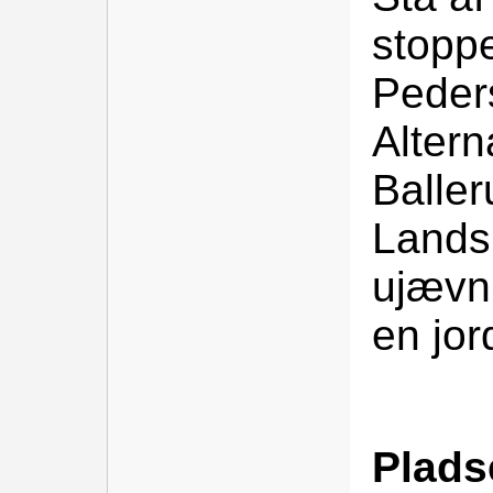
stopp
Peders
Altern
Baller
Lands
ujævn.
en jor
Plads