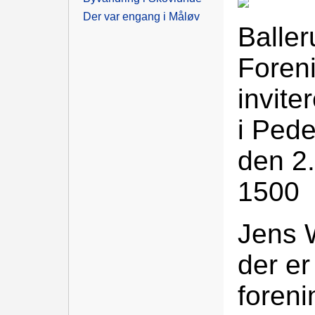
Der var engang i Måløv
Baller
Foren
invite
i Ped
den 2
1500
Jens 
der e
foren