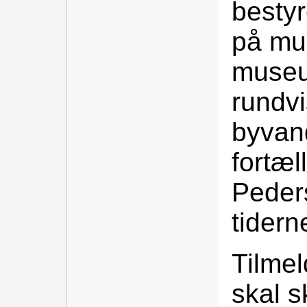
bestyre
på mu
museu
rundvi
byvan
fortæl
Peder
tidern
Tilmel
skal s