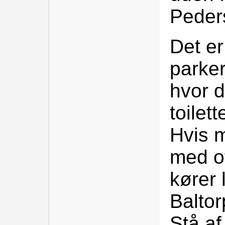
Peder
Det er
parker
hvor d
toilett
Hvis 
med of
kører 
Baltor
Stå af