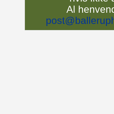
Al henvend
post@balleruph