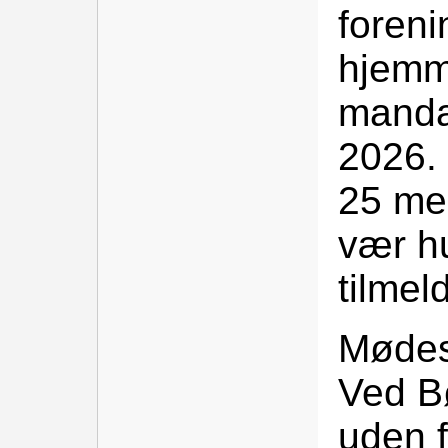
foren
hjemm
manda
2026. 
25 me
vær h
tilmel
Mødes
Ved B
uden f